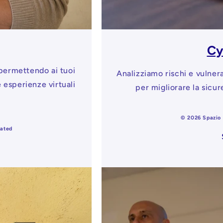
Cy
, permettendo ai tuoi
Analizziamo rischi e vulner
e esperienze virtuali
per migliorare la sicur
© 2026 Spazio i
eated